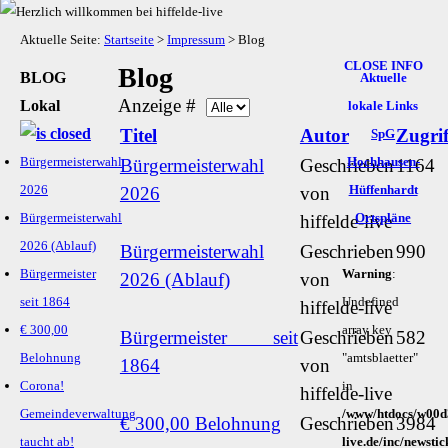
Aktuelle Seite:
Startseite
>
Impressum
>
Blog
CLOSE INFO
Blog
BLOG
Aktuelle
Anzeige #
Lokal
lokale Links
Titel
Autor
Zugrif
SpG
Bürgermeisterwahl
Hochhausen-
Bürgermeisterwahl
Geschrieben
1164
2026
Hüffenhardt
2026
von
Bürgermeisterwahl
Ortspläne
hiffelde-live
2026 (Ablauf)
Bürgermeisterwahl
Geschrieben
990
Bürgermeister
Warning
:
2026 (Ablauf)
von
seit 1864
Undefined
hiffelde-live
€ 300,00
array key
Bürgermeister seit
Geschrieben
582
Belohnung
"amtsblaetter"
1864
von
Corona!
in
hiffelde-live
Gemeindeverwaltung
/www/htdocs/w00d3
€ 300,00 Belohnung
Geschrieben
3984
taucht ab!
live.de/inc/newsti