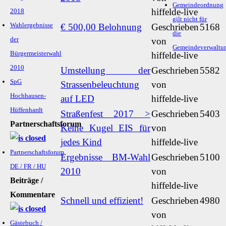
Gemeindeordnung
hiffelde-live
2018
gilt nicht für
Wahlergebnisse
€ 500,00 Belohnung
Geschrieben
5168
die
der
von
Gemeindeverwaltu
Bürgermeisterwahl
hiffelde-live
2010
Umstellung der
Geschrieben
5582
SpG
Strassenbeleuchtung
von
Hochhausen-
auf LED
hiffelde-live
Hüffenhardt
Straßenfest 2017 >
Geschrieben
5403
Partnerschaftsforum
Keine Kugel EIS für
von
jedes Kind
hiffelde-live
Partnerschaftsforum
Ergebnisse BM-Wahl
Geschrieben
5100
DE / FR / HU
2010
von
Beiträge /
hiffelde-live
Kommentare
Schnell und effizient!
Geschrieben
4980
von
Gästebuch /