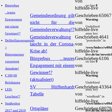
von
Bürgerbus
on line
8
hiffelde-live
...teures
Gemeindeordnung gilt
Geschrieben
65067
Engagement
Warning
:
nicht für die
von
mit einem
Undefined
Gemeindeverwaltung!?
hiffelde-live
Gewinner!?
array key
Gemeindeverwaltung
Geschrieben
4641
Defibrillatorenspende
"protokolle" in
taucht in der Corona-
von
>
/www/htdocs/w00d3
Krise ab!
hiffelde-live
Bürgermeister
live.de/inc/newsti
Bürgerbus ...teures
Geschrieben
6106
verweigert
on line
9
Engagement mit einem
von
Annahme!
Gewinner!?
hiffelde-live
€ 500,00
Warning
:
(aktualisiert)
Belohnung
Undefined
SV Hüffenhardt
Geschrieben
43364
LED-
array key
Tabelle
von
Leuchten!?
"windkraft" in
hiffelde-live
Straßenfest
/www/htdocs/w00d3
Ortspläne
Geschrieben
68079
2017 und 2019
live.de/inc/newsti