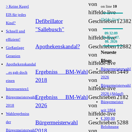
von
> Keine Kugel
on line
10
hiffelde-live
EIS für jedes
Interessant informiert durch den BLOG von hiffelde-live! ★
BM
Defibrillator
Geschrieben
12382
Kind?
"Sallebusch"
von
Schnell und
09:32:10
hiffelde-live
Freitag, 07.
effizient!
08. 2026
Apothekenskandal?
Geschrieben
12882
Gießanlage
Neueste
von
Geranien
Blogs
hiffelde-live
Apothekenskandal
Bürgermeisterwahl
Ergebniss BM-Wahl
Geschrieben
5449
...es gab doch
2026
2018
von
einen
Bürgermeisterwahl
hiffelde-live
Interessenten1
2026 (Ablauf)
Ergebniss BM-Wahl
Geschrieben
2182
Bürgermeisterwahl
Bürgermeister
2026
von
2018
seit 1864
hiffelde-live
Wahlergebniss
€ 300,00
Bürgermeisterwahl
Geschrieben
5288
der
Belohnung
2018
von
Bürgermeisterwahl