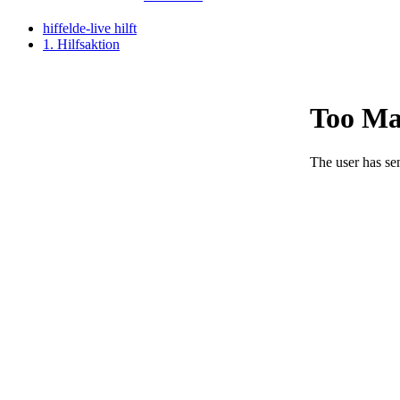
hiffelde-live hilft
1. Hilfsaktion