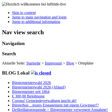
Skip to content
Jump to main navigation and login
Jump to additional information
Nav view search
Navigation
Search
Aktuelle Seite:
Startseite
>
Impressum
>
Blog
>
Ortspläne
BLOG Lokal
Bürgermeisterwahl 2026
Bürgermeisterwahl 2026 (Ablauf)
Bürgermeister seit 1864
€ 300,00 Belohnung
Corona! Gemeindeverwaltung taucht ab!
Bürgerbus ...teures Engagement mit einem Gewinner!?
Defibrillatorenspende > Bürgermeister verweigert Annahme!